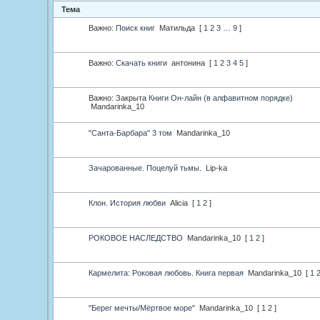
Тема
Важно:
Поиск книг
Матильда
[
1
2
3
…
9
]
Важно:
Скачать книги
антонина
[
1
2
3
4
5
]
Важно:
Закрыта
Книги Он-лайн (в алфавитном порядке)
Mandarinka_10
"Санта-Барбара" 3 том
Mandarinka_10
Зачарованные. Поцелуй тьмы.
Lip-ka
Клон. История любви
Alicia
[
1
2
]
РОКОВОЕ НАСЛЕДСТВО
Mandarinka_10
[
1
2
]
Кармелита: Роковая любовь. Книга первая
Mandarinka_10
[
1
"Берег мечты/Мёртвое море"
Mandarinka_10
[
1
2
]