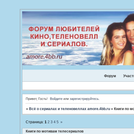
Форум
Участ
Привет, Гость!
Войдите
или
зарегистрируйтесь
.
»
Всё о сериалах и теленовеллах amore.4bb.ru
»
Книги по м
Страница:
1
2
3
4
5
»
Книги по мотивам телесериалов