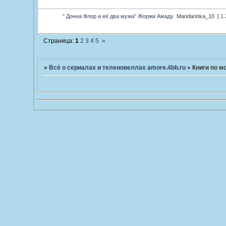
" Донна Флор и её два мужа" Жоржи Амаду
Mandarinka_10
[
1
Страница:
1
2
3
4
5
»
»
Всё о сериалах и теленовеллах amore.4bb.ru
»
Книги по м