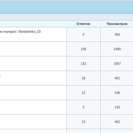
Ответов
Просмотров
м порядке)
Mandarinka_10
0
356
130
2480
132
1567
]
18
461
12
436
3
192
13
462