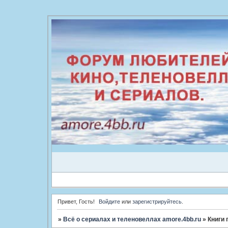
Привет, Гость!
Войдите
или
зарегистрируйтесь
.
»
Всё о сериалах и теленовеллах amore.4bb.ru
»
Книги