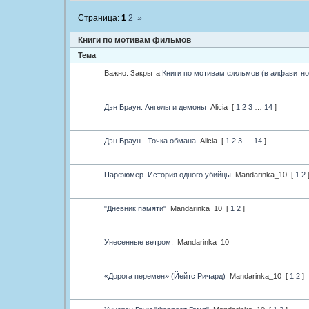
Страница:
1
2
»
Книги по мотивам фильмов
Тема
Важно:
Закрыта
Книги по мотивам фильмов (в алфавитно
Дэн Браун. Ангелы и демоны
Alicia
[
1
2
3
…
14
]
Дэн Браун - Точка обмана
Alicia
[
1
2
3
…
14
]
Парфюмер. История одного убийцы
Mandarinka_10
[
1
2
"Дневник памяти"
Mandarinka_10
[
1
2
]
Унесенные ветром.
Mandarinka_10
«Дорога перемен» (Йейтс Ричард)
Mandarinka_10
[
1
2
]